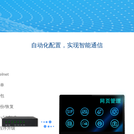
自动化配置，实现智能通信
elnet
话单
抓包
份/恢复
v1/v2/v3
P程序升级