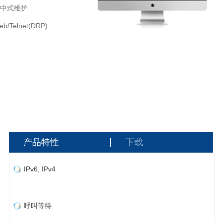
集中式维护
/Telnet(DRP)
产品特性
下载
IPv6, IPv4
呼叫等待