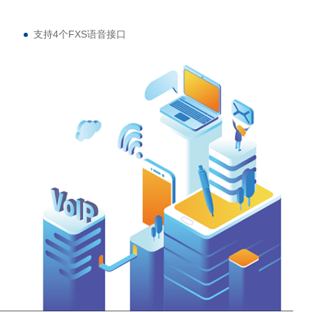
支持4个FXS语音接口
支持G.711、G.729、G.723，G.726，iLBC， AMR等编码
支持语音、传真和POS终端接入
网络接口：1* LAN，1* WAN, 10/100Mbps, RJ45