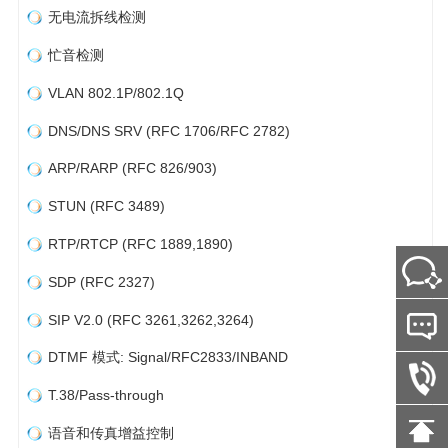
无电流拆线检测
忙音检测
VLAN 802.1P/802.1Q
DNS/DNS SRV (RFC 1706/RFC 2782)
ARP/RARP (RFC 826/903)
STUN (RFC 3489)
RTP/RTCP (RFC 1889,1890)
SDP (RFC 2327)
SIP V2.0 (RFC 3261,3262,3264)
DTMF 模式: Signal/RFC2833/INBAND
T.38/Pass-through
语音和传真增益控制